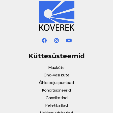
Küttesüsteemid
Maaküte
Õhk-vesi küte
Õhksoojuspumbad
Konditsioneerid
Gaasikatlad
Pelletikatlad
Hakkepuidukatlad