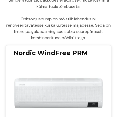
temperatuuriga, pakkudes erakordset mugavust ilma
külma tuuletõmbuseta.
Õhksoojuspump on mõistlik lahendus nii
renoveeritavatesse kui ka uutesse majadesse. Seda on
lihtne paigaldada ning see sobib suurepäraselt
kombineerituna põhiküttega.
Nordic WindFree PRM