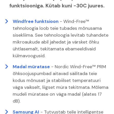
funktsiooniga. Kütab kuni -30C juures.
Windfree funktsioon
- Wind-Free™
tehnoloogia loob teie tubades mõnusama
sisekliima. See tehnoloogia levitab tuhandete
mikroaukude abil jahedat ja värsket õhku
ühtlasemalt, tekitamata ebameeldivaid
külmavoogusid.
Madal müratase
- Nordic Wind-Free™ PRM
õhksoojuspumbad aitavad säilitada teie
kodus mõnusat ja stabiilset temperatuuri
väga vaikselt, liigset müra tekitmata. Mõlema
mudeli müratase on väga madal (alates 17
dB).
Samsung AI
- Tutvustab teile intelligentse