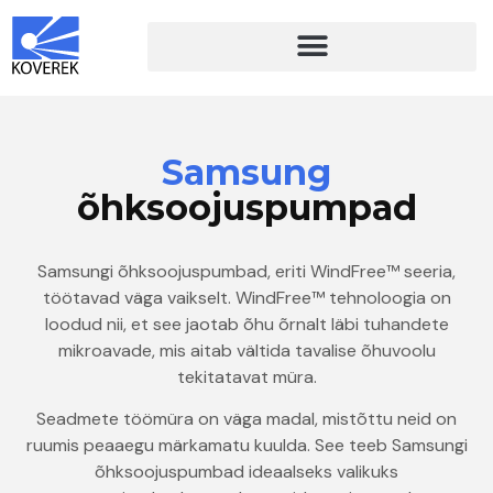
Samsung
õhksoojuspumpad
Samsungi õhksoojuspumbad, eriti WindFree™ seeria,
töötavad väga vaikselt. WindFree™ tehnoloogia on
loodud nii, et see jaotab õhu õrnalt läbi tuhandete
mikroavade, mis aitab vältida tavalise õhuvoolu
tekitatavat müra.
Seadmete töömüra on väga madal, mistõttu neid on
ruumis peaaegu märkamatu kuulda. See teeb Samsungi
õhksoojuspumbad ideaalseks valikuks