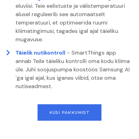
eluviisi. Teie eelistuste ja välistemperatuuri
alusel reguleerib see automaatselt
temperatuuri, et optimeerida ruumi
kliimatingimusi, tagades igal ajal täieliku
mugavuse.
Täielik nutikontroll
- SmartThings äpp
annab Teile täieliku kontrolli oma kodu kliima
üle. Juhi soojuspumpa koostöös Samsung AI
´ga igal ajal, kus iganes viibid, otse oma
nutiseadmest.
KÜSI PAKKUMIST