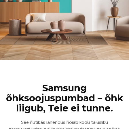
Samsung
õhksoojuspumbad – õhk
liigub, Teie ei tunne.
See nutikas lahendus hoiab kodu täiusliku