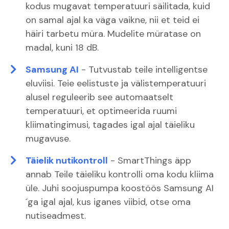
kodus mugavat temperatuuri säilitada, kuid
on samal ajal ka väga vaikne, nii et teid ei
häiri tarbetu müra. Mudelite müratase on
madal, kuni 18 dB.
Samsung AI
- Tutvustab teile intelligentse
eluviisi. Teie eelistuste ja välistemperatuuri
alusel reguleerib see automaatselt
temperatuuri, et optimeerida ruumi
kliimatingimusi, tagades igal ajal täieliku
mugavuse.
Täielik nutikontroll
- SmartThings äpp
annab Teile täieliku kontrolli oma kodu kliima
üle. Juhi soojuspumpa koostöös Samsung AI
´ga igal ajal, kus iganes viibid, otse oma
nutiseadmest.