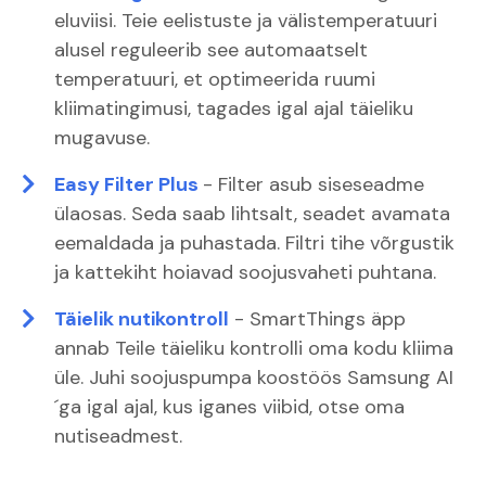
eluviisi. Teie eelistuste ja välistemperatuuri
alusel reguleerib see automaatselt
temperatuuri, et optimeerida ruumi
kliimatingimusi, tagades igal ajal täieliku
mugavuse.
Easy Filter Plus
- Filter asub siseseadme
ülaosas. Seda saab lihtsalt, seadet avamata
eemaldada ja puhastada. Filtri tihe võrgustik
ja kattekiht hoiavad soojusvaheti puhtana.
Täielik nutikontroll
- SmartThings äpp
annab Teile täieliku kontrolli oma kodu kliima
üle. Juhi soojuspumpa koostöös Samsung AI
´ga igal ajal, kus iganes viibid, otse oma
nutiseadmest.