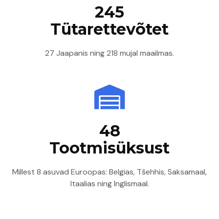
245
Tütar­ettevõtet
27 Jaapanis ning 218 mujal maailmas.
48
Tootmis­üksust
Millest 8 asuvad Euroopas: Belgias, Tšehhis, Saksamaal,
Itaalias ning Inglismaal.