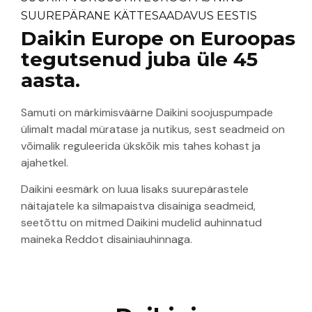
SUUREPÄRANE KÄTTESAADAVUS EESTIS
Daikin Europe on Euroopas
tegutsenud juba üle 45
aasta.
Samuti on märkimisväärne Daikini soojuspumpade
ülimalt madal müratase ja nutikus, sest seadmeid on
võimalik reguleerida ükskõik mis tahes kohast ja
ajahetkel.
Daikini eesmärk on luua lisaks suurepärastele
näitajatele ka silmapaistva disainiga seadmeid,
seetõttu on mitmed Daikini mudelid auhinnatud
maineka Reddot disainiauhinnaga.