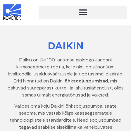
DAIKIN
Daikin on üle 100-aastase ajalooga Jaapani
kliimaseadmete tootja, kelle nimi on sünonüüm
kvaliteedile, usaldusväärsusele ja tipptasemel disainile.
Eriti hinnatud on Daikini
õhksoojuspumbad
, mis
pakuvad suurepärast kütte- ja jahutuslahendust, olles
samas ülimalt energiatõhusad ja vaiksed.
Valides oma koju Daikini õhksoojuspumba, saate
seadme, mis vastab kõige kaasaegsematele
tehnoloogilistele standarditele. Need soojuspumbad
tagavad stabiilse sisekliima ka vahelduvates