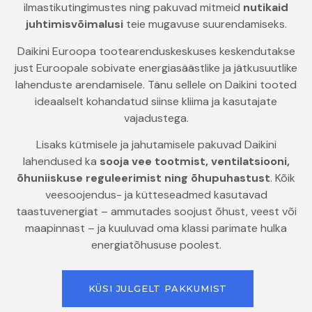
ilmastikutingimustes ning pakuvad mitmeid
nutikaid
juhtimisvõimalusi
teie mugavuse suurendamiseks.
Daikini Euroopa tootearenduskeskuses keskendutakse
just Euroopale sobivate energiasäästlike ja jätkusuutlike
lahenduste arendamisele. Tänu sellele on Daikini tooted
ideaalselt kohandatud siinse kliima ja kasutajate
vajadustega.
Lisaks kütmisele ja jahutamisele pakuvad Daikini
lahendused ka
sooja vee tootmist, ventilatsiooni,
õhuniiskuse reguleerimist ning õhupuhastust
. Kõik
veesoojendus- ja kütteseadmed kasutavad
taastuvenergiat – ammutades soojust õhust, veest või
maapinnast – ja kuuluvad oma klassi parimate hulka
energiatõhususe poolest.
KÜSI JULGELT PAKKUMIST