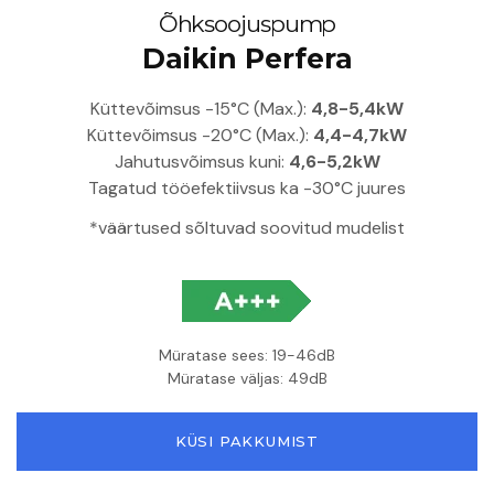
Õhksoojuspump
Daikin Perfera
Küttevõimsus -15°C (Max.):
4,8-5,4kW
Küttevõimsus -20°C (Max.):
4,4-4,7kW
Jahutusvõimsus kuni:
4,6-5,2kW
Tagatud tööefektiivsus ka -30°C juures
*väärtused sõltuvad soovitud mudelist
Müratase sees: 19-46dB
Müratase väljas: 49dB
KÜSI PAKKUMIST