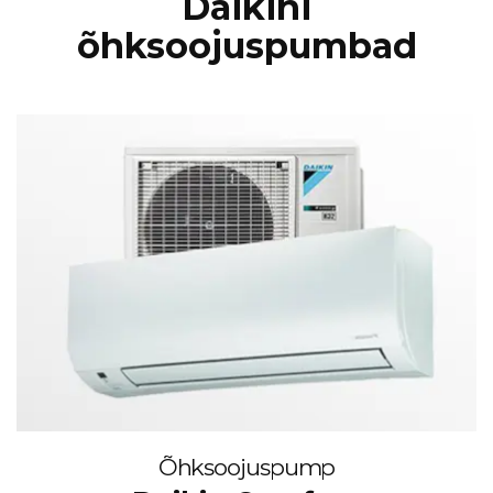
Daikini
õhksoojuspumbad
Õhksoojuspump