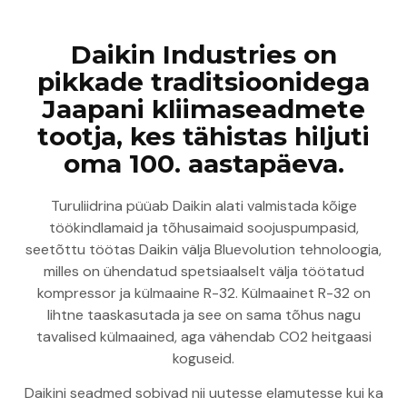
Daikin Industries on
pikkade traditsioonidega
Jaapani kliimaseadmete
tootja, kes tähistas hiljuti
oma 100. aastapäeva.
Turuliidrina püüab Daikin alati valmistada kõige
töökindlamaid ja tõhusaimaid soojuspumpasid,
seetõttu töötas Daikin välja Bluevolution tehnoloogia,
milles on ühendatud spetsiaalselt välja töötatud
kompressor ja külmaaine R-32. Külmaainet R-32 on
lihtne taaskasutada ja see on sama tõhus nagu
tavalised külmaained, aga vähendab CO2 heitgaasi
koguseid.
Daikini seadmed sobivad nii uutesse elamutesse kui ka