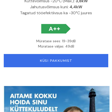
Küttevõimsus -20°C (Max.):
3,8kW
Jahutusvõimsus kuni:
4,4kW
Tagatud tööefektiivsus ka -30°C juures
Müratase sees: 19-39dB
Müratase väljas: 49dB
KÜSI PAKKUMIST