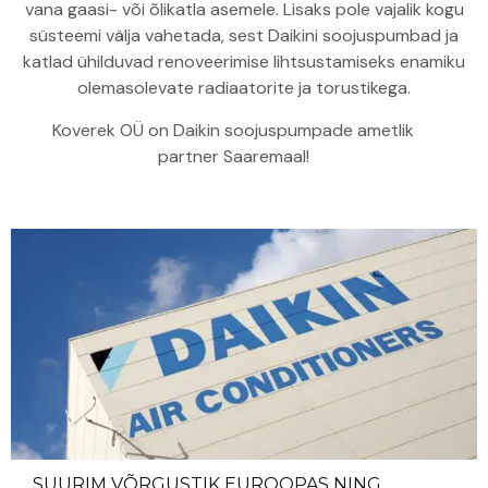
vana gaasi- või õlikatla asemele. Lisaks pole vajalik kogu
süsteemi välja vahetada, sest Daikini soojuspumbad ja
katlad ühilduvad renoveerimise lihtsustamiseks enamiku
olemasolevate radiaatorite ja torustikega.
Koverek OÜ on Daikin soojuspumpade ametlik
partner Saaremaal!
SUURIM VÕRGUSTIK EUROOPAS NING