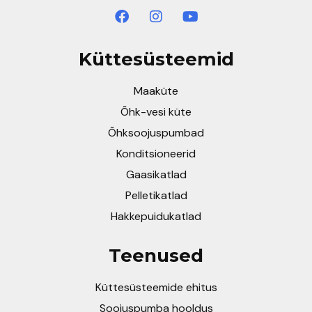
Küttesüsteemid
Maaküte
Õhk-vesi küte
Õhksoojuspumbad
Konditsioneerid
Gaasikatlad
Pelletikatlad
Hakkepuidukatlad
Teenused
Küttesüsteemide ehitus
Soojuspumba hooldus